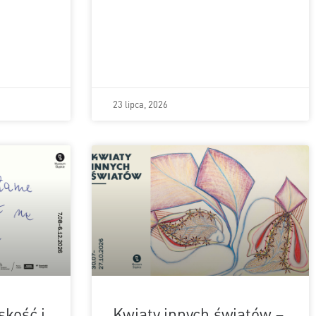
23 lipca, 2026
skość i
Kwiaty innych światów –