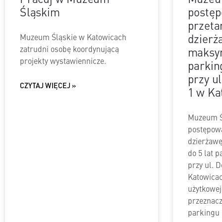
Śląskim
postęp
przeta
dzierż
Muzeum Śląskie w Katowicach
zatrudni osobę koordynującą
maksym
projekty wystawiennicze.
parkin
przy u
CZYTAJ WIĘCEJ »
1 w Ka
Muzeum Ś
postępow
dzierżaw
do 5 lat 
przy ul. 
Katowicac
użytkowej
przeznac
parkingu 