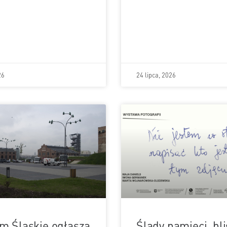
26
24 lipca, 2026
 Śląskie ogłasza
Ślady pamięci, bli