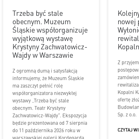
Trzeba być stale
Kolejn
obecnym. Muzeum
nowej 
Śląskie współorganizuje
Wyłon
wyjątkową wystawę
rewital
Krystyny Zachwatowicz-
Kopaln
Wajdy w Warszawie
Z przyjem
postępowa
Z ogromną dumą i satysfakcją
zamówieni
informujemy, że Muzeum Śląskie
rewitaliz
ma zaszczyt pełnić rolę
Kopalni K
współorganizatora niezwykłej
ofertę zł
wystawy „Trzeba być stale
Budowlan
obecnym. Teatr Krystyny
Sp. z o.o.
Zachwatowicz-Wajdy”. Ekspozycja
będzie prezentowana od 7 sierpnia
do 11 października 2026 roku w
CZYTAJ WI
warszawskiej galerii Kordegarda,