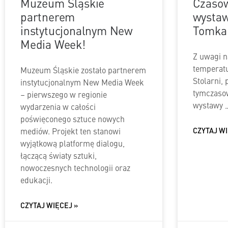
Muzeum Śląskie
Czasow
partnerem
wystaw
instytucjonalnym New
Tomka
Media Week!
Z uwagi n
temperatu
Muzeum Śląskie zostało partnerem
Stolarni, 
instytucjonalnym New Media Week
tymczasow
– pierwszego w regionie
wystawy „
wydarzenia w całości
poświęconego sztuce nowych
mediów. Projekt ten stanowi
CZYTAJ WI
wyjątkową platformę dialogu,
łączącą światy sztuki,
nowoczesnych technologii oraz
edukacji.
CZYTAJ WIĘCEJ »