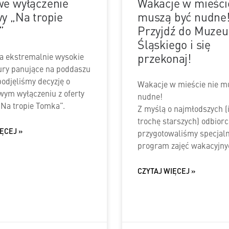
e wyłączenie
Wakacje w mieści
y „Na tropie
muszą być nudne
”
Przyjdź do Muze
Śląskiego i się
przekonaj!
a ekstremalnie wysokie
ry panujące na poddaszu
podjęliśmy decyzję o
Wakacje w mieście nie m
ym wyłączeniu z oferty
nudne!
Na tropie Tomka”.
Z myślą o najmłodszych (i
trochę starszych) odbior
ĘCEJ »
przygotowaliśmy specjal
program zajęć wakacyjny
CZYTAJ WIĘCEJ »