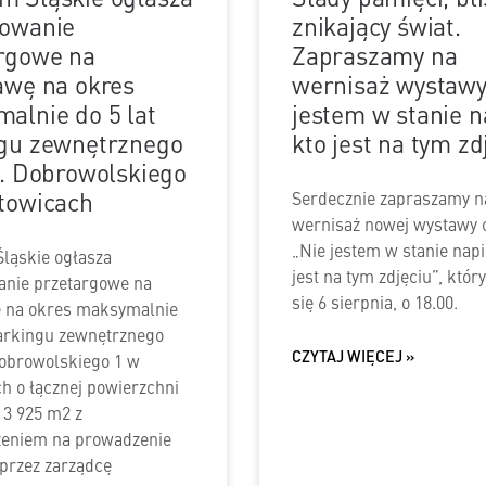
owanie
znikający świat.
rgowe na
Zapraszamy na
awę na okres
wernisaż wystawy
alnie do 5 lat
jestem w stanie n
gu zewnętrznego
kto jest na tym zd
l. Dobrowolskiego
towicach
Serdecznie zapraszamy n
wernisaż nowej wystawy 
„Nie jestem w stanie napi
ląskie ogłasza
jest na tym zdjęciu”, któr
anie przetargowe na
się 6 sierpnia, o 18.00.
ę na okres maksymalnie
parkingu zewnętrznego
CZYTAJ WIĘCEJ »
Dobrowolskiego 1 w
h o łącznej powierzchni
 3 925 m2 z
zeniem na prowadzenie
przez zarządcę