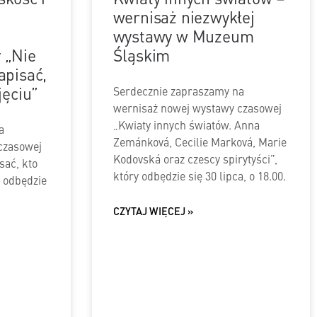
wernisaż niezwykłej
wystawy w Muzeum
 „Nie
Śląskim
apisać,
jęciu”
Serdecznie zapraszamy na
wernisaż nowej wystawy czasowej
„Kwiaty innych światów. Anna
a
Zemánková, Cecilie Marková, Marie
czasowej
Kodovská oraz czescy spirytyści”,
sać, kto
który odbędzie się 30 lipca, o 18.00.
y odbędzie
CZYTAJ WIĘCEJ »