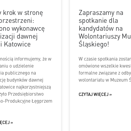
y krok w stronę
Zapraszamy na
przestrzeni:
spotkanie dla
iono wykonawcę
kandydatów na
izacji dawnej
Wolontariuszy M
i Katowice
Śląskiego!
nością informujemy, że w
W czasie spotkania zosta
niu o udzielenie
omówione wszelkie kwest
a publicznego na
formalne związane z od
ację budynków dawnej
wolontariatu w Muzeum 
atowice najkorzystniejszą
ożyło Przedsiębiorstwo
CZYTAJ WIĘCEJ »
o-Produkcyjne Łęgprzem
ĘCEJ »