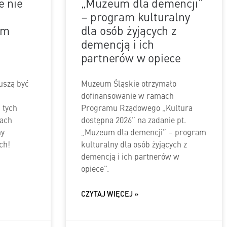
e nie
„Muzeum dla demencji”
!
– program kulturalny
um
dla osób żyjących z
demencją i ich
partnerów w opiece
uszą być
Muzeum Śląskie otrzymało
dofinansowanie w ramach
 tych
Programu Rządowego „Kultura
cach
dostępna 2026” na zadanie pt.
ny
„Muzeum dla demencji” – program
ch!
kulturalny dla osób żyjących z
demencją i ich partnerów w
opiece”.
CZYTAJ WIĘCEJ »