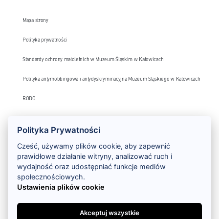
Mapa strony
Polityka prywatności
Standardy ochrony małoletnich w Muzeum Śląskim w Katowicach
Polityka antymobbingowa i antydyskryminacyjna Muzeum Śląskiego w Katowicach
RODO
Monitoring wizyjny – klauzula informacyjna
Polityka Prywatności
Deklaracja dostępności
Cześć, używamy plików cookie, aby zapewnić
prawidłowe działanie witryny, analizować ruch i
Szlak Zabytków Techniki
wydajność oraz udostępniać funkcje mediów
społecznościowych.
Ustawienia plików cookie
Akceptuj wszystkie