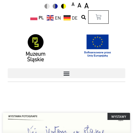
A
A
A
PL
EN
DE
WYSTAWY