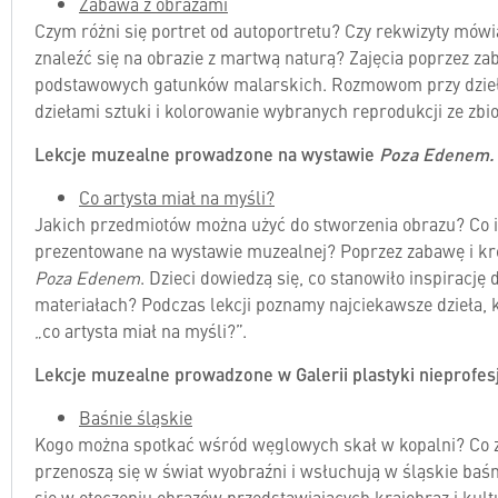
Zabawa z obrazami
Czym różni się portret od autoportretu? Czy rekwizyty mó
znaleźć się na obrazie z martwą naturą? Zajęcia poprzez z
podstawowych gatunków malarskich. Rozmowom przy dziełach
dziełami sztuki i kolorowanie wybranych reprodukcji ze z
Lekcje muzealne prowadzone na wystawie
Poza Edenem. 
Co artysta miał na myśli?
Jakich przedmiotów można użyć do stworzenia obrazu? Co i
prezentowane na wystawie muzealnej? Poprzez zabawę i kre
Poza Edenem
. Dzieci dowiedzą się, co stanowiło inspirację 
materiałach? Podczas lekcji poznamy najciekawsze dzieła,
„co artysta miał na myśli?”.
Lekcje muzealne prowadzone w Galerii plastyki nieprofes
Baśnie śląskie
Kogo można spotkać wśród węglowych skał w kopalni? Co z
przenoszą się w świat wyobraźni i wsłuchują w śląskie baśn
się w otoczeniu obrazów przedstawiających krajobraz i kult