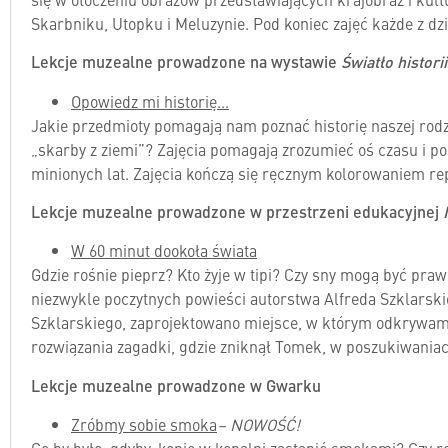
Skarbniku, Utopku i Meluzynie. Pod koniec zajęć każde z dzi
Lekcje muzealne prowadzone na wystawie
Światło histori
Opowiedz mi historię…
Jakie przedmioty pomagają nam poznać historię naszej rodz
„skarby z ziemi”? Zajęcia pomagają zrozumieć oś czasu i pos
minionych lat. Zajęcia kończą się ręcznym kolorowaniem rep
Lekcje muzealne prowadzone w przestrzeni edukacyjnej
W 60 minut dookoła świata
Gdzie rośnie pieprz? Kto żyje w tipi? Czy sny mogą być pr
niezwykle poczytnych powieści autorstwa Alfreda Szklarsk
Szklarskiego, zaprojektowano miejsce, w którym odkrywamy
rozwiązania zagadki, gdzie zniknął Tomek, w poszukiwania
Lekcje muzealne prowadzone w Gwarku
Zróbmy sobie smoka
– NOWOŚĆ!