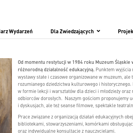
darz Wydarzeń
Dla Zwiedzających
Projek
Od momentu restytucji w 1984 roku Muzeum Śląskie 
różnorodną działalność edukacyjną.
Punktem wyjścia n
wystawy stałe i czasowe organizowane w muzeum, ale 
rozumianego dziedzictwa kulturowego i historycznego. 
w formie lekcji i warsztatów dla dzieci i młodzieży ora
odbiorców dorosłych. Naszym gościom proponujemy ud
i dyskusjach, ale też seanse filmowe, spektakle teatraln
Prace związane z organizacją działań edukacyjnych obe
bibliotekami, stowarzyszeniami, komórkami obsługują
oraz indywidualne konsultacje z nauczycielami.