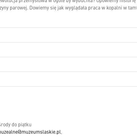
 rewolucja przemysłowa w ogóle by wybuchła? Opowiemy historię
yny parowej. Dowiemy się jak wyglądała praca w kopalni w tamt
rody do piątku
muzealne@muzeumslaskie.pl
,