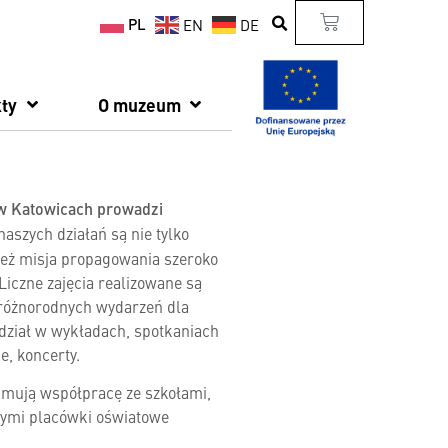
PL
EN
DE
ty
O muzeum
w Katowicach prowadzi
aszych działań są nie tylko
też misja propagowania szeroko
Liczne zajęcia realizowane są
z różnorodnych wydarzeń dla
ział w wykładach, spotkaniach
e, koncerty.
jmują współpracę ze szkołami,
cymi placówki oświatowe