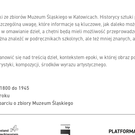
uki ze zbiorów Muzeum Śląskiego w Katowicach. Historycy sztuki
szczególną uwagę, które informacje są kluczowe, jak daleko może
ę w omawianie dzieł, a chętni będą mieli możliwość przeprowadze
żna znaleźć w podręcznikach szkolnych, ale też mniej znanych, 
wić się nad treścią dzieł, kontekstem epoki, w której obraz po
orystyki, kompozycji, środków wyrazu artystycznego.
h 1800 do 1945
 roku
oparciu o zbiory Muzeum Śląskiego