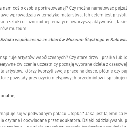
wią nam coś o osobie portretowanej? Czy można namalować pejza
abawę wprowadzają w tematykę malarstwa. Ich celem jest przybl
 sztuki o różnorodnej tematyce towarzyszą aktywności, takie j
biorów muzeum.
Sztuka współczesna ze zbiorów Muzeum Śląskiego w Katowic
nspiruje artystów współczesnych? Czy stare drzwi, pralka lub 
atywne ćwiczenia uczestnicy poznają wybrane dzieła z czasowej
dla artystów, którzy tworzyli swoje prace na desce, płótnie czy pap
 które powstały przy użyciu nietypowych przedmiotów i spróbuje
jonalnej
najduje się w podwodnym pałacu Utopka? Jaka jest tajemnica M
ie czytane i opowiadane przez edukatora. Dzięki oddziaływaniu p
urę regionu – na wiele sposobów poznają tradycyjne opowieści z 