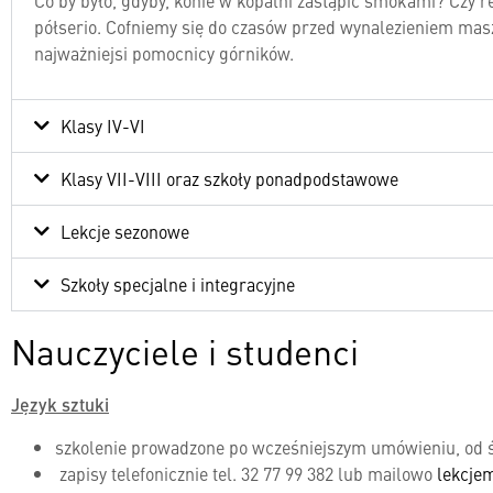
Co by było, gdyby, konie w kopalni zastąpić smokami? Czy
półserio. Cofniemy się do czasów przed wynalezieniem masz
najważniejsi pomocnicy górników.
Klasy IV-VI
Klasy VII-VIII oraz szkoły ponadpodstawowe
Lekcje sezonowe
Szkoły specjalne i integracyjne
Nauczyciele i studenci
Język sztuki
szkolenie prowadzone po wcześniejszym umówieniu, od ś
zapisy telefonicznie tel. 32 77 99 382 lub mailowo
lekcje