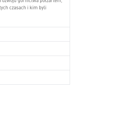
 rozwoju górnictwa półżartem,
ych czasach i kim byli