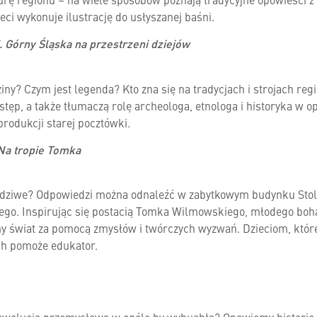
eci wykonuje ilustrację do usłyszanej baśni.
i. Górny Śląska na przestrzeni dziejów
iny? Czym jest legenda? Kto zna się na tradycjach i strojach re
tęp, a także tłumaczą rolę archeologa, etnologa i historyka w op
rodukcji starej pocztówki.
Na tropie Tomka
awdziwe? Odpowiedzi można odnaleźć w zabytkowym budynku Stola
iego. Inspirując się postacią Tomka Wilmowskiego, młodego boh
 świat za pomocą zmysłów i twórczych wyzwań. Dzieciom, które
ch pomoże edukator.