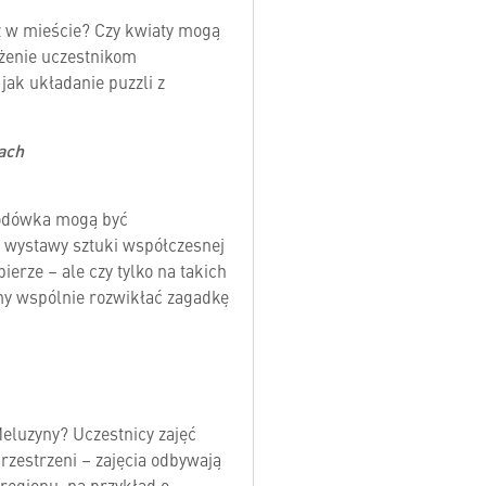
ż w mieście? Czy kwiaty mogą
iżenie uczestnikom
ak układanie puzzli z
ach
lodówka mogą być
 wystawy sztuki współczesnej
ierze – ale czy tylko na takich
my wspólnie rozwikłać zagadkę
eluzyny? Uczestnicy zajęć
rzestrzeni – zajęcia odbywają
regionu, na przykład o