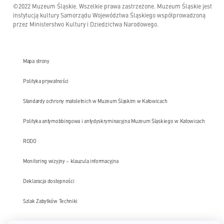
©2022 Muzeum Śląskie. Wszelkie prawa zastrzeżone. Muzeum Śląskie jest
instytucją kultury Samorządu Województwa Śląskiego współprowadzoną
przez Ministerstwo Kultury i Dziedzictwa Narodowego.
Mapa strony
Polityka prywatności
Standardy ochrony małoletnich w Muzeum Śląskim w Katowicach
Polityka antymobbingowa i antydyskryminacyjna Muzeum Śląskiego w Katowicach
RODO
Monitoring wizyjny – klauzula informacyjna
Deklaracja dostępności
Szlak Zabytków Techniki