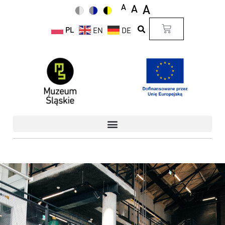
A
A
A
PL
EN
DE