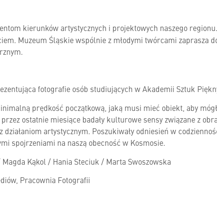
dentom kierunków artystycznych i projektowych naszego regionu
ściem.
Muzeum Śląskie wspólnie z młodymi twórcami zaprasza do
trznym.
rezentująca fotografie osób studiujących w Akademii Sztuk Pięk
minimalną prędkość początkową, jaką musi mieć obiekt, aby mógł
 przez ostatnie miesiące badały kulturowe sensy związane z o
z działaniom artystycznym. Poszukiwały odniesień w codziennoś
żnymi spojrzeniami na naszą obecność w Kosmosie.
 / Magda Kąkol / Hania Steciuk / Marta Swoszowska
iów, Pracownia Fotografii