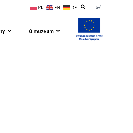
PL
EN
DE
ty
O muzeum