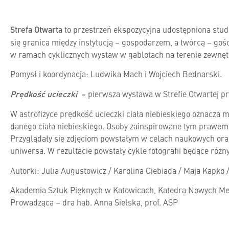
Strefa Otwarta
to przestrzeń ekspozycyjna udostępniona stu
się granica między instytucją – gospodarzem, a twórcą – go
w ramach cyklicznych wystaw w gablotach na terenie zewnę
Pomysł i koordynacja: Ludwika Mach i Wojciech Bednarski.
Prędkość ucieczki
–
pierwsza wystawa w Strefie Otwartej p
W astrofizyce prędkość ucieczki ciała niebieskiego oznacza 
danego ciała niebieskiego. Osoby zainspirowane tym prawem
Przyglądały się zdjęciom powstałym w celach naukowych ora
uniwersa. W rezultacie powstały cykle fotografii będące ró
Autorki: Julia Augustowicz / Karolina Ciebiada / Maja Kapko
Akademia Sztuk Pięknych w Katowicach, Katedra Nowych Med
Prowadząca – dra hab. Anna Sielska, prof. ASP