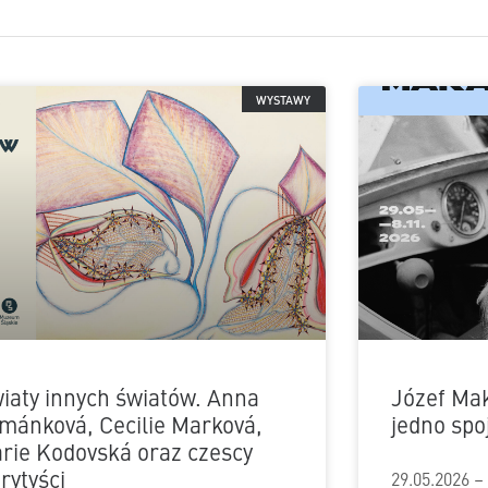
WYSTAWY
iaty innych światów. Anna
Józef Mak
mánková, Cecilie Marková,
jedno spo
rie Kodovská oraz czescy
irytyści
29.05.2026 –