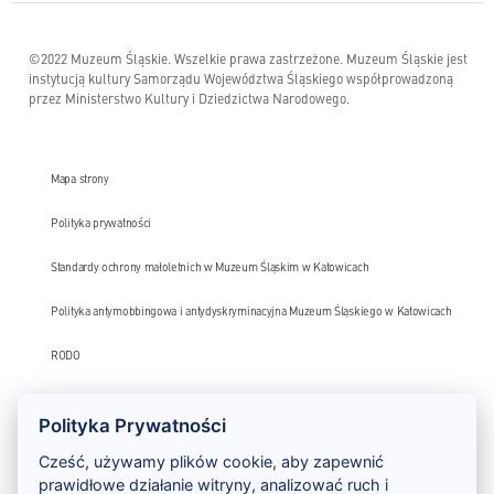
©2022 Muzeum Śląskie. Wszelkie prawa zastrzeżone. Muzeum Śląskie jest
instytucją kultury Samorządu Województwa Śląskiego współprowadzoną
przez Ministerstwo Kultury i Dziedzictwa Narodowego.
Mapa strony
Polityka prywatności
Standardy ochrony małoletnich w Muzeum Śląskim w Katowicach
Polityka antymobbingowa i antydyskryminacyjna Muzeum Śląskiego w Katowicach
RODO
Monitoring wizyjny – klauzula informacyjna
Polityka Prywatności
Deklaracja dostępności
Cześć, używamy plików cookie, aby zapewnić
prawidłowe działanie witryny, analizować ruch i
Szlak Zabytków Techniki