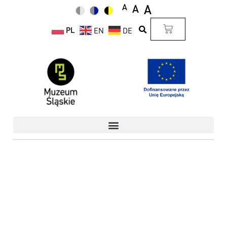
A
A
A
PL
EN
DE