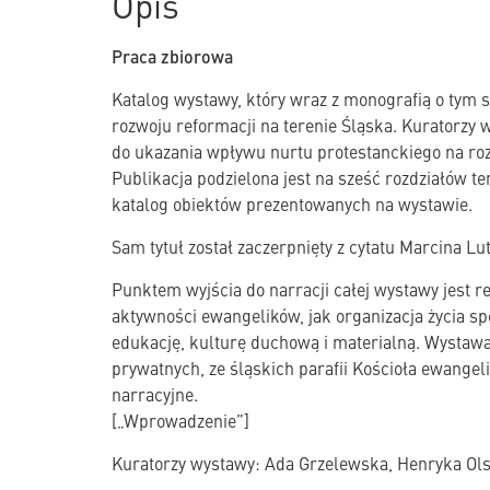
Opis
Praca zbiorowa
Katalog wystawy, który wraz z monografią o tym s
rozwoju reformacji na terenie Śląska. Kuratorzy
do ukazania wpływu nurtu protestanckiego na rozw
Publikacja podzielona jest na sześć rozdziałów t
katalog obiektów prezentowanych na wystawie.
Sam tytuł został zaczerpnięty z cytatu Marcina Lu
Punktem wyjścia do narracji całej wystawy jest 
aktywności ewangelików, jak organizacja życia sp
edukację, kulturę duchową i materialną. Wystaw
prywatnych, ze śląskich parafii Kościoła ewangel
narracyjne.
[„Wprowadzenie”]
Kuratorzy wystawy: Ada Grzelewska, Henryka Ol