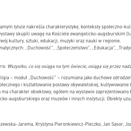
amym tytule nakreśla charakterystykę, konteksty społeczno-kultu
 wystawy skupili uwagę na Kościele ewangelicko-augsburskim (lu
ój kultury, sztuki, edukacji, muzyki oraz nauki w regionie.
ematycznych: „Duchowość”, „Społeczeństwo”, „Edukacja”, „Tradycj
tra:
Wszystko, co się osiąga na tym świecie, osiąga się przez nadz
religia – moduł „Duchowość” – rozumiana jako duchowe odrodzeni
ołecznego i kształtowanie postawy obywatelskiej, kultywowanie 
a ma charakter obiektowy, ogółem na wystawie zaprezentowano 
icko-augsburskiego oraz muzeów i innych instytucji. Obiekty uzup
szewska-Jarema, Krystyna Pieronkiewicz-Pieczko, Jan Sasor, J