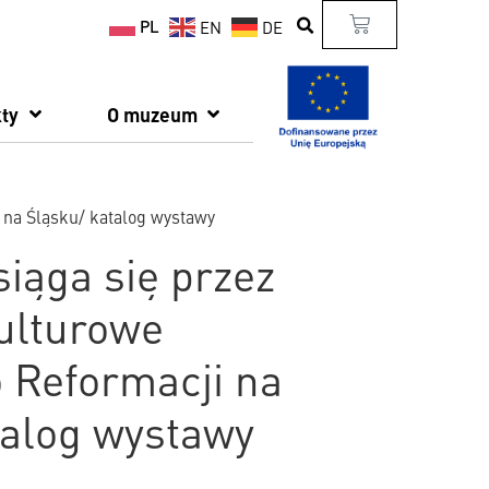
PL
EN
DE
ty
O muzeum
i na Śląsku/ katalog wystawy
iąga się przez
Kulturowe
o Reformacji na
talog wystawy