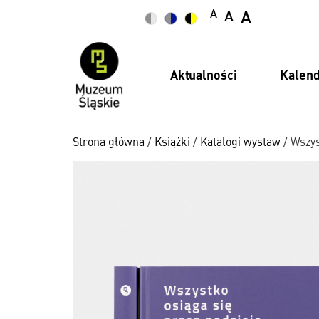
A
A
A
Aktualności
Kalen
Strona główna
/
Książki
/
Katalogi wystaw
/ Wszys