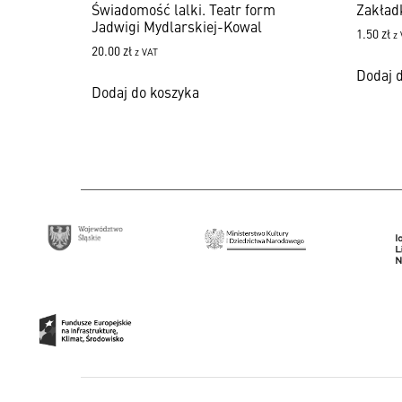
Świadomość lalki. Teatr form
Zakład
Jadwigi Mydlarskiej-Kowal
1.50
zł
z
20.00
zł
z VAT
Dodaj 
Dodaj do koszyka