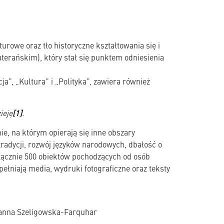
rowe oraz tło historyczne kształtowania się i
terańskim), który stał się punktem odniesienia
a”, „Kultura” i „Polityka”, zawiera również
ieję
[1]
.
e, na którym opierają się inne obszary
tradycji, rozwój języków narodowych, dbałość o
łącznie 500 obiektów pochodzących od osób
ełniają media, wydruki fotograficzne oraz teksty
oanna Szeligowska-Farquhar