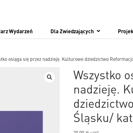
darz Wydarzeń
Dla Zwiedzających
Projek
tko osiąga się przez nadzieję. Kulturowe dziedzictwo Reformacj
Wszystko os
nadzieję. 
dziedzictw
Śląsku/ ka
20.00
zł