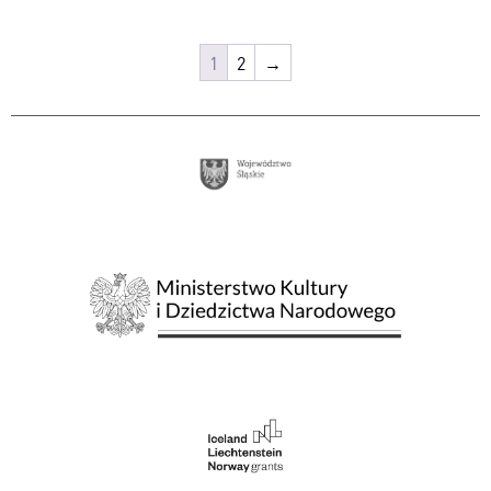
1
2
→