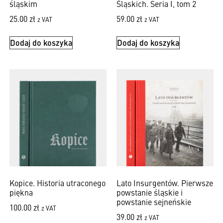
śląskim
Śląskich. Seria I, tom 2
25.00
zł
59.00
zł
z VAT
z VAT
Dodaj do koszyka
Dodaj do koszyka
Kopice. Historia utraconego
Lato Insurgentów. Pierwsze
piękna
powstanie śląskie i
powstanie sejneńskie
100.00
zł
z VAT
39.00
zł
z VAT