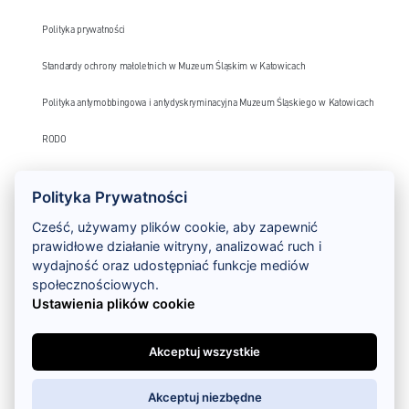
Polityka prywatności
Standardy ochrony małoletnich w Muzeum Śląskim w Katowicach
Polityka antymobbingowa i antydyskryminacyjna Muzeum Śląskiego w Katowicach
RODO
Monitoring wizyjny – klauzula informacyjna
Polityka Prywatności
Deklaracja dostępności
Cześć, używamy plików cookie, aby zapewnić
prawidłowe działanie witryny, analizować ruch i
Szlak Zabytków Techniki
wydajność oraz udostępniać funkcje mediów
społecznościowych.
Ustawienia plików cookie
Akceptuj wszystkie
Wykonanie:
Akceptuj niezbędne