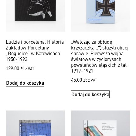
Ludzie i porcelana. Historia
„Walcząc za obłudę
Zakładów Porcelany
krzyżaczką…”⃰, służyli obcej
„Bogucice” w Katowicach
sprawie. Pierwsza wojna
1950-1993
światowa w życiorysach
powstańców śląskich z lat
129.00
zł
z VAT
1919–1921
45.00
zł
z VAT
Dodaj do koszyka
Dodaj do koszyka