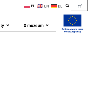
PL
EN
DE
ty
O muzeum