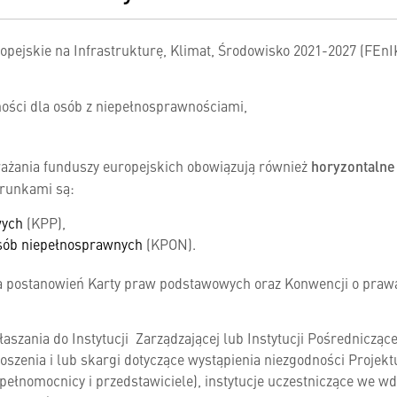
opejskie na Infrastrukturę, Klimat, Środowisko 2021-2027 (FEnI
ności dla osób z niepełnosprawnościami,
ażania funduszy europejskich obowiązują również
horyzontaln
arunkami są:
wych
(KPP),
sób niepełnosprawnych
(KPON).
a postanowień Karty praw podstawowych oraz Konwencji o pra
szania do Instytucji Zarządzającej lub Instytucji Pośredniczące
głoszenia i lub skargi dotyczące wystąpienia niezgodności Proj
pełnomocnicy i przedstawiciele), instytucje uczestniczące we w