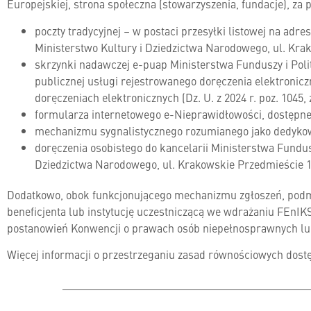
Europejskiej, strona społeczna (stowarzyszenia, fundacje), z
poczty tradycyjnej – w postaci przesyłki listowej na adr
Ministerstwo Kultury i Dziedzictwa Narodowego, ul. Kr
skrzynki nadawczej e-puap Ministerstwa Funduszy i Poli
publicznej usługi rejestrowanego doręczenia elektronicz
doręczeniach elektronicznych (Dz. U. z 2024 r. poz. 1045, 
formularza internetowego e-Nieprawidłowości, dostępne
mechanizmu sygnalistycznego rozumianego jako dedyko
doręczenia osobistego do kancelarii Ministerstwa Fundusz
Dziedzictwa Narodowego, ul. Krakowskie Przedmieście 
Dodatkowo, obok funkcjonującego mechanizmu zgłoszeń, podmi
beneficjenta lub instytucję uczestniczącą we wdrażaniu FEn
postanowień Konwencji o prawach osób niepełnosprawnych l
Więcej informacji o przestrzeganiu zasad równościowych dost