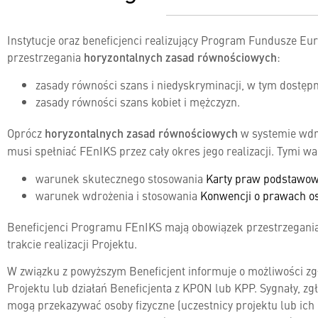
Instytucje oraz beneficjenci realizujący Program Fundusze Eur
przestrzegania
horyzontalnych zasad równościowych
:
zasady równości szans i niedyskryminacji, w tym dostęp
zasady równości szans kobiet i mężczyzn.
Oprócz
horyzontalnych zasad równościowych
w systemie wdr
musi spełniać FEnIKS przez cały okres jego realizacji. Tymi w
warunek skutecznego stosowania
Karty praw podstawo
warunek wdrożenia i stosowania
Konwencji o prawach o
Beneficjenci Programu FEnIKS mają obowiązek przestrzegani
trakcie realizacji Projektu.
W związku z powyższym Beneficjent informuje o możliwości zgła
Projektu lub działań Beneficjenta z KPON lub KPP. Sygnały, z
mogą przekazywać osoby fizyczne (uczestnicy projektu lub ich 