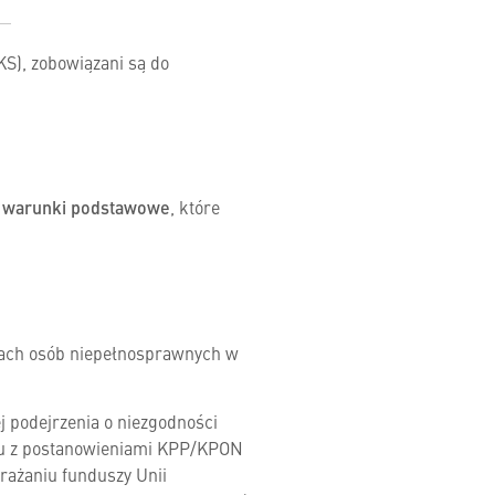
KS), zobowiązani są do
e warunki podstawowe
, które
wach osób niepełnosprawnych w
j podejrzenia o niezgodności
ektu z postanowieniami KPP/KPON
drażaniu funduszy Unii