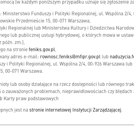
a pomocą (w każdym poniższym przypadku uznaje się zgłoszenie z
es: Ministerstwo Funduszy i Polityki Regionalnej, ul. Wspólna 2/
akowskie Przedmieście 15, 00-071 Warszawa,
tyki Regionalnej lub Ministerstwa Kultury i Dziedzictwa Narodo
nego lub publicznej usługi hybrydowej, o których mowa w ustawie 
z późn. zm.),
go na stronie
feniks.gov.pl
,
wany adres e-mail:
rownosc.feniks@mfipr.gov.pl
lub
naduzycia.f
y i Polityki Regionalnej, ul. Wspólna 2/4, 00-926 Warszawa lub 
15, 00-071 Warszawa.
oty lub osoby działające na rzecz dostępności lub równego tr
IKS o zauważonych problemach, nieprawidłowościach czy błędach
ub Karty praw podstawowych
ępnych jest na
stronie internetowej Instytucji Zarządzającej
.