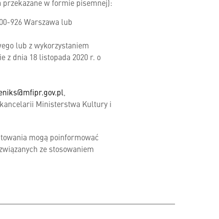
a przekazane w formie pisemnej):
4, 00-926 Warszawa lub
wego lub z wykorzystaniem
z dnia 18 listopada 2020 r. o
eniks@mfipr.gov.pl
,
kancelarii Ministerstwa Kultury i
aktowania mogą poinformować
 związanych ze stosowaniem