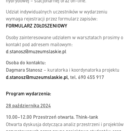
hybrydowej – stacjonarnej oraz on-line.
Udział indywidualnych uczestników w wydarzeniu
wymaga rejestracji przez formularz zapisów:
FORMULARZ ZGŁOSZENIOWY
Osoby zainteresowane udziałem w warsztatach prosimy o
kontakt pod adresem mailowym:
d.stanosz@muzeumslaskie.pl
Osoba do kontaktu:
Dagmara Stanosz
– kuratorka i koordynatorka projektu
d.stanosz@muzeumslaskie.pl
, tel. 690 455 917
Program wydarzenia:
28 października 2024
10.00–12.00 Przestrzeń otwarta. Think-tank
Otwarta dyskusja dotycząca analiz przestrzeni i projektów
przygotowanych przez grupę projektową studentów oraz