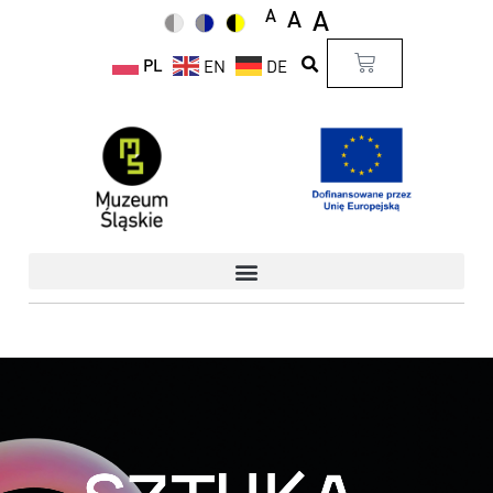
A
A
A
PL
EN
DE