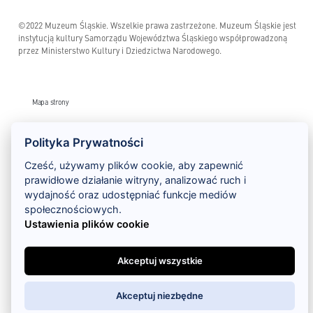
©2022 Muzeum Śląskie. Wszelkie prawa zastrzeżone. Muzeum Śląskie jest
instytucją kultury Samorządu Województwa Śląskiego współprowadzoną
przez Ministerstwo Kultury i Dziedzictwa Narodowego.
Mapa strony
Polityka prywatności
Polityka Prywatności
Standardy ochrony małoletnich w Muzeum Śląskim w Katowicach
Cześć, używamy plików cookie, aby zapewnić
prawidłowe działanie witryny, analizować ruch i
Polityka antymobbingowa i antydyskryminacyjna Muzeum Śląskiego w Katowicach
wydajność oraz udostępniać funkcje mediów
społecznościowych.
RODO
Ustawienia plików cookie
Monitoring wizyjny – klauzula informacyjna
Akceptuj wszystkie
Deklaracja dostępności
Akceptuj niezbędne
Szlak Zabytków Techniki