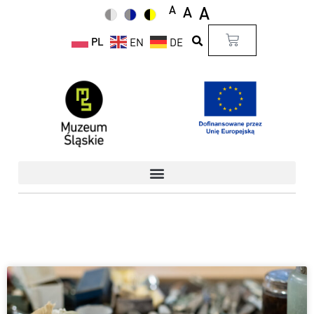
A
A
A
PL
EN
DE