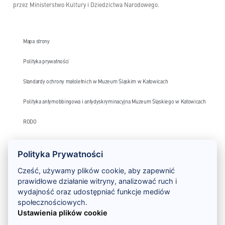
przez Ministerstwo Kultury i Dziedzictwa Narodowego.
Mapa strony
Polityka prywatności
Standardy ochrony małoletnich w Muzeum Śląskim w Katowicach
Polityka antymobbingowa i antydyskryminacyjna Muzeum Śląskiego w Katowicach
RODO
Monitoring wizyjny – klauzula informacyjna
Polityka Prywatności
Deklaracja dostępności
Cześć, używamy plików cookie, aby zapewnić
prawidłowe działanie witryny, analizować ruch i
Szlak Zabytków Techniki
wydajność oraz udostępniać funkcje mediów
społecznościowych.
Ustawienia plików cookie