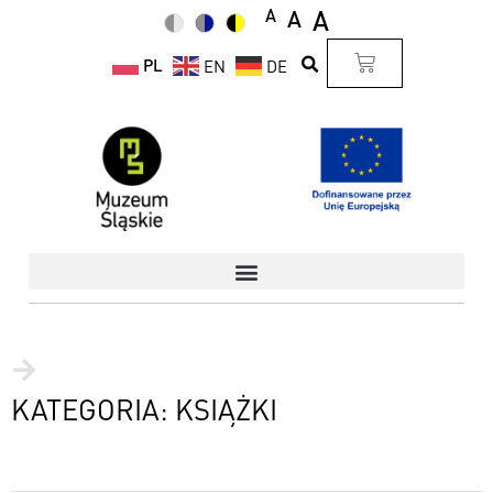
A
A
A
PL
EN
DE
KATEGORIA: KSIĄŻKI