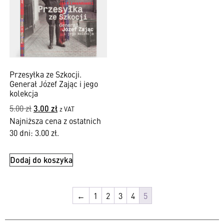
Przesyłka ze Szkocji.
Generał Józef Zając i jego
kolekcja
5.00
zł
3.00
zł
z VAT
Najniższa cena z ostatnich
30 dni:
3.00
zł
.
Dodaj do koszyka
←
1
2
3
4
5